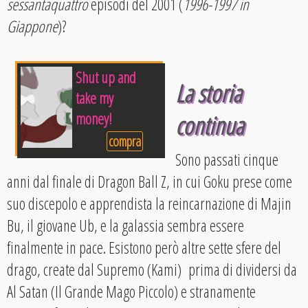
sessantaquattro
episodi del 2001 (
1996-1997 in
Giappone
)?
Shut up and
La storia
take my
money!
continua
compra
Sono passati cinque
anni dal finale di Dragon Ball Z, in cui Goku prese come
suo discepolo e apprendista la reincarnazione di Majin
Bu, il giovane Ub, e la galassia sembra essere
finalmente in pace. Esistono però altre sette sfere del
drago, create dal Supremo (Kami) prima di dividersi da
Al Satan (Il Grande Mago Piccolo) e stranamente