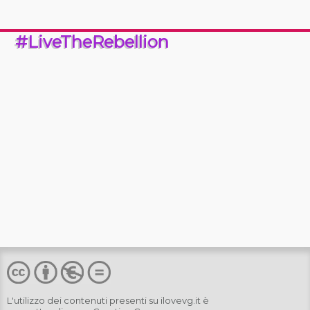
#LiveTheRebellion
L'utilizzo dei contenuti presenti su
ilovevg.it
è