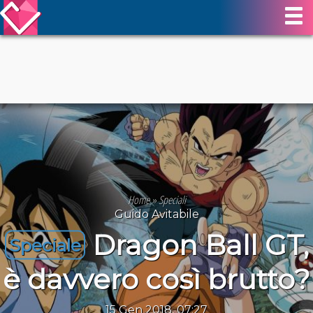
Home
»
Speciali
Guido Avitabile
Dragon Ball GT,
Speciale
è davvero così brutto?
15 Gen 2018, 07:27