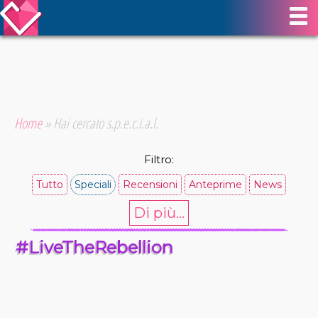
Home
»
Hai cercato s.p.e.c.i.a.l.
Filtro:
Tutto
Speciali
Recensioni
Anteprime
News
Di più...
#LiveTheRebellion