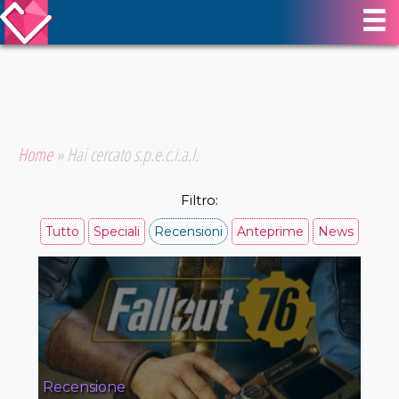
Home
»
Hai cercato s.p.e.c.i.a.l.
Filtro:
Tutto
Speciali
Recensioni
Anteprime
News
Recensione