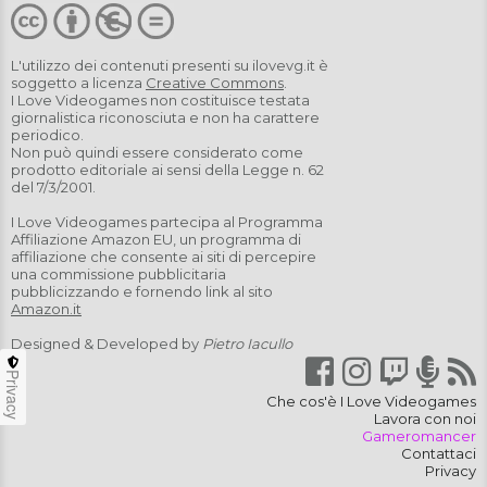
L'utilizzo dei contenuti presenti su
ilovevg.it
è
soggetto a licenza
Creative Commons
.
I Love Videogames non costituisce testata
giornalistica riconosciuta e non ha carattere
periodico.
Non può quindi essere considerato come
prodotto editoriale ai sensi della Legge n. 62
del 7/3/2001.
I Love Videogames partecipa al Programma
Affiliazione Amazon EU, un programma di
affiliazione che consente ai siti di percepire
una commissione pubblicitaria
pubblicizzando e fornendo link al sito
Amazon.it
Designed & Developed by
Pietro Iacullo
Privacy
Che cos'è I Love Videogames
Lavora con noi
Gameromancer
Contattaci
Privacy